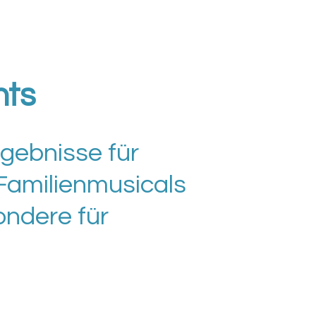
nts
rgebnisse für
 Familienmusicals
ondere für