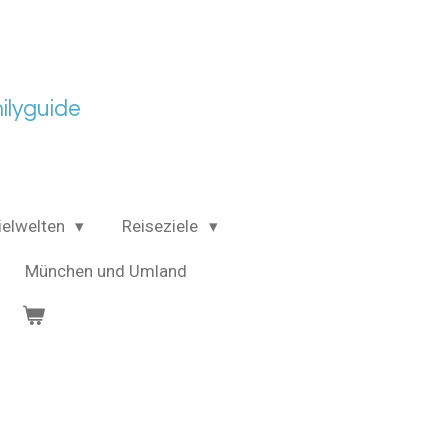
lyguide
ielwelten
Reiseziele
München und Umland