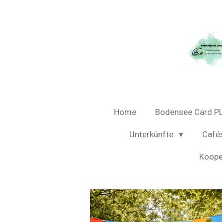
Zum
Hauptinhalt
springen
Home
Bodensee Card P
Unterkünfte
Café
Koope