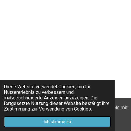
Diese Website verwendet Cookies, um Ihr
Nutzererlebnis zu verbessern und
maßgeschneiderte Anzeigen anzuzeigen. Die
fortgesetzte Nutzung dieser Website bestätigt Ihre
© 2022 - 2026 Wanderzwerge_Bodensee: Ausflugsziele mit
Zustimmung zur Verwendung von Cookies.
Kindern
Ich stimme zu
Mit Unterstützung von
Webador