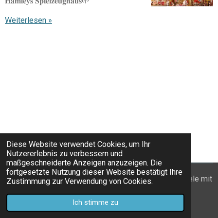
𝐇𝐚𝐦𝐥𝐞𝐲𝐬 𝐒𝐩𝐢𝐞𝐥𝐳𝐞𝐮𝐠𝐡𝐚𝐮𝐬🌱
Weiterlesen »
Diese Website verwendet Cookies, um Ihr
Nutzererlebnis zu verbessern und
maßgeschneiderte Anzeigen anzuzeigen. Die
fortgesetzte Nutzung dieser Website bestätigt Ihre
© 2022 - 2026 Wanderzwerge_Bodensee: Ausflugsziele mit
Zustimmung zur Verwendung von Cookies.
Kindern
Ich stimme zu
Mit Unterstützung von
Webador