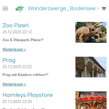
Zum
Wanderzwerge_Bodensee: Groß
Hauptinhalt
springen
Zoo Pizeń
25.12.2025
22:12
𝐙𝐨𝐨 & 𝐃𝐢𝐧𝐨𝐩𝐚𝐫𝐤 𝐏𝐢𝐥𝐬𝐞𝐧🌱
Weiterlesen »
Prag
25.12.2025
22:22
𝐏𝐫𝐚𝐠 𝐦𝐢𝐭 𝐊𝐢𝐧𝐝𝐞𝐫𝐧 𝐞𝐫𝐥𝐞𝐛𝐞𝐧🌱
Weiterlesen »
Hamleys Playstore
25.12.2025
22:25