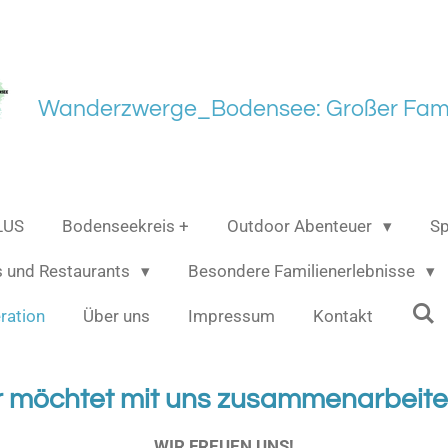
Wanderzwerge_Bodensee: Großer Fami
LUS
Bodenseekreis +
Outdoor Abenteuer
Sp
s und Restaurants
Besondere Familienerlebnisse
ration
Über uns
Impressum
Kontakt
r möchtet mit uns zusammenarbeit
WIR FREUEN UNS!