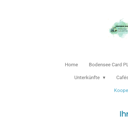
Zum
Hauptinhalt
springen
Home
Bodensee Card P
Unterkünfte
Café
Koope
Ih