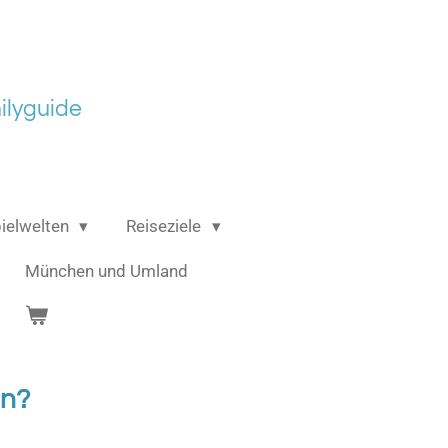
lyguide
ielwelten
Reiseziele
München und Umland
en?