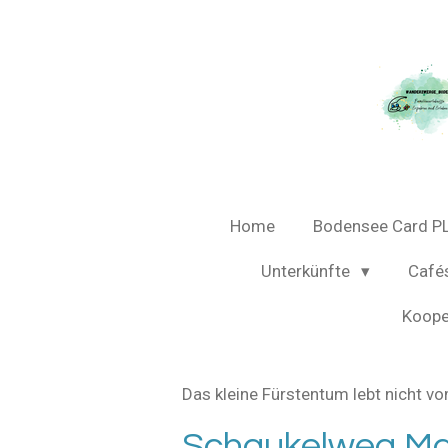
Zum
Hauptinhalt
springen
Home
Bodensee Card P
Unterkünfte
Café
Koope
Das kleine Fürstentum lebt nicht v
Schaukelweg Ma