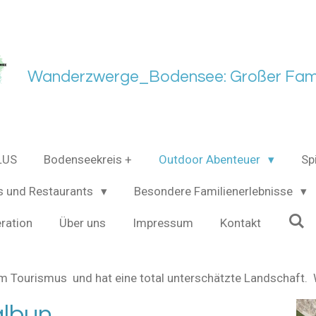
Wanderzwerge_Bodensee: Großer Fami
LUS
Bodenseekreis +
Outdoor Abenteuer
Sp
s und Restaurants
Besondere Familienerlebnisse
ration
Über uns
Impressum
Kontakt
om Tourismus und hat eine total unterschätzte Landschaft. W
lbun