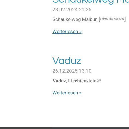
23.02.2024
21:35
Schaukelweg Malbun [ᵘⁿᵇᵉᶻᵃʰˡᵗᵉ ʷᵉʳᵇᵘⁿᵍ]
Weiterlesen »
Vaduz
26.12.2025
13:10
𝐕𝐚𝐝𝐮𝐳, 𝐋𝐢𝐞𝐜𝐡𝐭𝐞𝐧𝐬𝐭𝐞𝐢𝐧🌱
Weiterlesen »