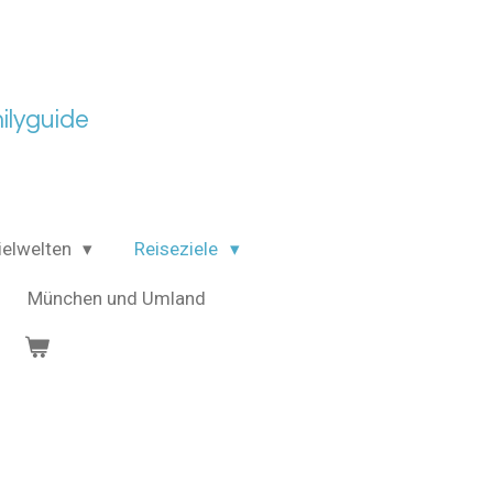
lyguide
ielwelten
Reiseziele
München und Umland