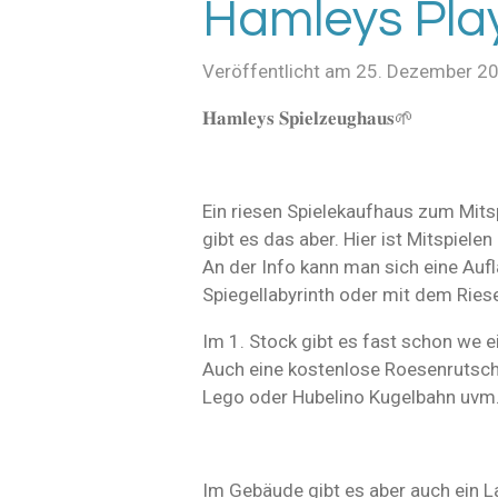
Hamleys Pla
Veröffentlicht am 25. Dezember 2
𝐇𝐚𝐦𝐥𝐞𝐲𝐬 𝐒𝐩𝐢𝐞𝐥𝐳𝐞𝐮𝐠𝐡𝐚𝐮𝐬🌱
Ein riesen Spielekaufhaus zum Mits
gibt es das aber. Hier ist Mitspiele
An der Info kann man sich eine Aufl
Spiegellabyrinth oder mit dem Riese
Im 1. Stock gibt es fast schon we e
Auch eine kostenlose Roesenrutsche
Lego oder Hubelino Kugelbahn uvm
Im Gebäude gibt es aber auch ein La