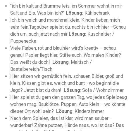
"ich bin kalt und Brumme leis, im Sommer wohnt in mir
Saft und Eis. Was bin ich?"
Lösung:
Kühlschrank
Ich bin weich und manchmal klein. Kinder lieben mich
sehr fein.Tagsüber spielst du, nachts bin ich hier –Schau
dich um, such jetzt nach mir
Lösung:
Kuscheltier /
Puppenecke
Viele Farben, rot und blau.hier wird’s kreativ – schau
genau! Papier liegt hier, Stifte auch. Wo malen Kinder?
Das weißt du doch!
Lösung
: Maltisch /
Bastelbereich/Tisch
Hier sitzen wir gemütlich fein, schauen Bilder, groß und
klein. Kissen gibt es, weich und bunt –wo beginnt die
Jagd? Jetzt bist du dran!
Lösung
: Sofa / Wohnzimmer
Hier spielst du gern den ganzen Tag, wo jedes Spielzeug
wohnen mag. Bauklötze, Puppen, Auto klein – wo könnte
dieser Ort wohl sein?
Lösung
: Kinderzimmer
Nach dem Spielen, das ist klar, wird man sauber –
wunderbar! Zähne putzen, Hände nass, wo ist das? Das