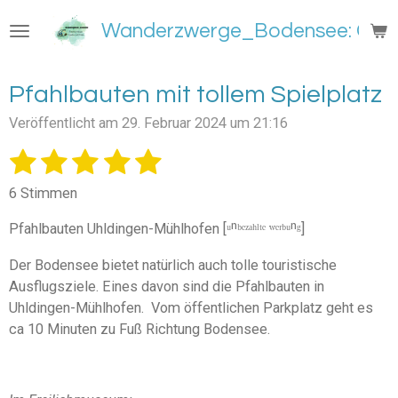
Zum
Wanderzwerge_Bodensee: Groß
Hauptinhalt
springen
Pfahlbauten mit tollem Spielplatz
Veröffentlicht am 29. Februar 2024 um 21:16
1
2
3
4
5
B
B
e
e
S
S
S
S
S
w
6 Stimmen
w
e
t
t
t
t
t
e
r
Pfahlbauten Uhldingen-Mühlhofen [ᵘⁿᵇᵉᶻᵃʰˡᵗᵉ ʷᵉʳᵇᵘⁿᵍ]
e
e
e
e
e
t
r
u
t
Der Bodensee bietet natürlich auch tolle touristische
r
r
r
r
r
n
u
Ausflugsziele. Eines davon sind die Pfahlbauten in
g
n
n
n
n
n
n
Uhldingen-Mühlhofen. Vom öffentlichen Parkplatz geht es
a
e
e
e
e
b
g
ca 10 Minuten zu Fuß Richtung Bodensee.
s
:
e
5
n
S
d