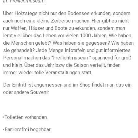
Im
Freilichmuseum
:
e
t
n
e
Über Holzstege nicht nur den Bodensee erkunden, sondern
r
auch noch eine kleine Zeitreise machen. Hier gibt es nicht
n
nur Waffen, Häuser und Boote zu erkunden, sondern man
e
lernt viel über das Leben vor vielen 1000 Jahren. Wie haben
die Menschen gelebt? Was haben sie gegessen? Wie haben
sie gehandelt? Jede Menge Infotafeln und gut informiertes
Personal machen das "Freilichtmuseum" spannend für groß
und klein. Über das Jahr bzw die Saison verteilt, finden
immer wieder tolle Veranstaltungen statt.
Der Eintritt ist angemessen und im Shop findet man das ein
oder andere Souvenir.
•Toiletten vorhanden.
•Barrierefrei begehbar.