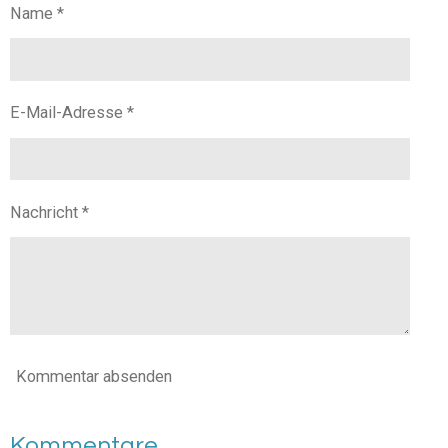
n
n
n
n
Name *
E-Mail-Adresse *
Nachricht *
Kommentar absenden
Kommentare