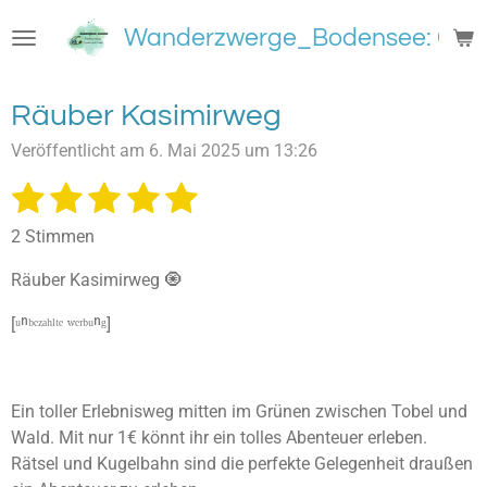
Zum
Wanderzwerge_Bodensee: Groß
Hauptinhalt
springen
Räuber Kasimirweg
Veröffentlicht am 6. Mai 2025 um 13:26
1
2
3
4
5
B
B
e
e
S
S
S
S
S
w
2 Stimmen
w
e
t
t
t
t
t
e
r
Räuber Kasimirweg 🧿
e
e
e
e
e
t
r
u
t
[ᵘⁿᵇᵉᶻᵃʰˡᵗᵉ ʷᵉʳᵇᵘⁿᵍ]
r
r
r
r
r
n
u
g
n
n
n
n
n
n
a
e
e
e
e
b
g
Ein toller Erlebnisweg mitten im Grünen zwischen Tobel und
s
:
Wald. Mit nur 1€ könnt ihr ein tolles Abenteuer erleben.
e
5
n
Rätsel und Kugelbahn sind die perfekte Gelegenheit draußen
S
d