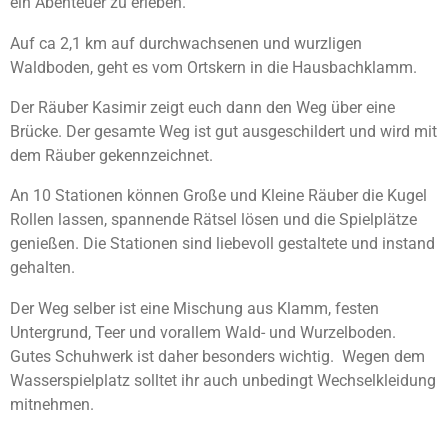
ein Abenteuer zu erleben.
e
t
n
e
Auf ca 2,1 km auf durchwachsenen und wurzligen
r
Waldboden, geht es vom Ortskern in die Hausbachklamm.
n
Der Räuber Kasimir zeigt euch dann den Weg über eine
e
Brücke. Der gesamte Weg ist gut ausgeschildert und wird mit
dem Räuber gekennzeichnet.
An 10 Stationen können Große und Kleine Räuber die Kugel
Rollen lassen, spannende Rätsel lösen und die Spielplätze
genießen. Die Stationen sind liebevoll gestaltete und instand
gehalten.
Der Weg selber ist eine Mischung aus Klamm, festen
Untergrund, Teer und vorallem Wald- und Wurzelboden.
Gutes Schuhwerk ist daher besonders wichtig. Wegen dem
Wasserspielplatz solltet ihr auch unbedingt Wechselkleidung
mitnehmen.