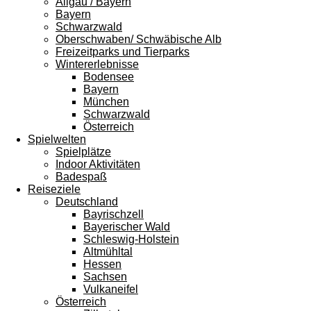
Allgäu / Bayern
Bayern
Schwarzwald
Oberschwaben/ Schwäbische Alb
Freizeitparks und Tierparks
Wintererlebnisse
Bodensee
Bayern
München
Schwarzwald
Österreich
Spielwelten
Spielplätze
Indoor Aktivitäten
Badespaß
Reiseziele
Deutschland
Bayrischzell
Bayerischer Wald
Schleswig-Holstein
Altmühltal
Hessen
Sachsen
Vulkaneifel
Österreich