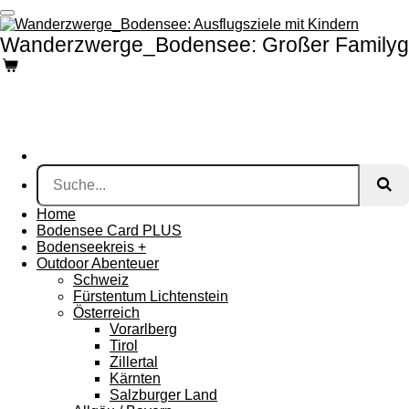
Zum
Hauptinhalt
Wanderzwerge_Bodensee: Großer Familyg
springen
Home
Bodensee Card PLUS
Bodenseekreis +
Outdoor Abenteuer
Schweiz
Fürstentum Lichtenstein
Österreich
Vorarlberg
Tirol
Zillertal
Kärnten
Salzburger Land