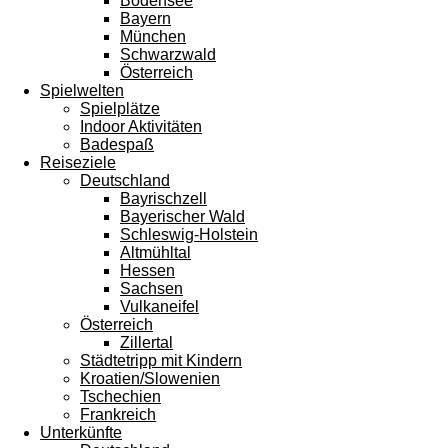
Bodensee
Bayern
München
Schwarzwald
Österreich
Spielwelten
Spielplätze
Indoor Aktivitäten
Badespaß
Reiseziele
Deutschland
Bayrischzell
Bayerischer Wald
Schleswig-Holstein
Altmühltal
Hessen
Sachsen
Vulkaneifel
Österreich
Zillertal
Städtetripp mit Kindern
Kroatien/Slowenien
Tschechien
Frankreich
Unterkünfte