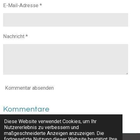
E-Mail-Adresse *
Nachricht *
Kommentar absenden
Kommentare
Diese Website verwendet Cookies, um Ihr
Es gibt noch keine Kommentare.
Nutzererlebnis zu verbessern und
maßgeschneiderte Anzeigen anzuzeigen. Die
fortgesetzte Nutzung dieser Website bestätigt Ihre