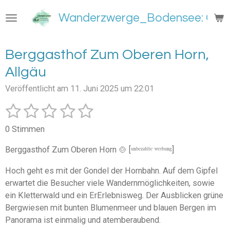
Zum
Wanderzwerge_Bodensee: Groß
Hauptinhalt
springen
Berggasthof Zum Oberen Horn,
Allgäu
Veröffentlicht am 11. Juni 2025 um 22:01
1
2
3
4
5
B
B
e
e
S
S
S
S
S
w
0 Stimmen
w
e
t
t
t
t
t
e
r
Berggasthof Zum Oberen Horn 🍲 [ᵘⁿᵇᵉᶻᵃʰˡᵗᵉ ʷᵉʳᵇᵘⁿᵍ]
e
e
e
e
e
t
r
u
t
Hoch geht es mit der Gondel der Hornbahn. Auf dem Gipfel
r
r
r
r
r
n
u
erwartet die Besucher viele Wandernmöglichkeiten, sowie
g
n
n
n
n
n
n
ein Kletterwald und ein ErErlebnisweg. Der Ausblicken grüne
a
e
e
e
e
b
g
Bergwiesen mit bunten Blumenmeer und blauen Bergen im
s
:
Panorama ist einmalig und atemberaubend.
e