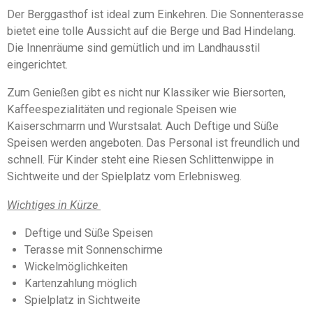
0
n
Der Berggasthof ist ideal zum Einkehren. Die Sonnenterasse
S
d
bietet eine tolle Aussicht auf die Berge und Bad Hindelang.
e
t
n
Die Innenräume sind gemütlich und im Landhausstil
e
eingerichtet.
r
n
Zum Genießen gibt es nicht nur Klassiker wie Biersorten,
e
Kaffeespezialitäten und regionale Speisen wie
Kaiserschmarrn und Wurstsalat. Auch Deftige und Süße
Speisen werden angeboten. Das Personal ist freundlich und
schnell. Für Kinder steht eine Riesen Schlittenwippe in
Sichtweite und der Spielplatz vom Erlebnisweg.
Wichtiges in Kürze
Deftige und Süße Speisen
Terasse mit Sonnenschirme
Wickelmöglichkeiten
Kartenzahlung möglich
Spielplatz in Sichtweite