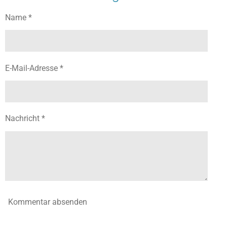
e
e
e
e
n
n
n
n
Name *
E-Mail-Adresse *
Nachricht *
Kommentar absenden