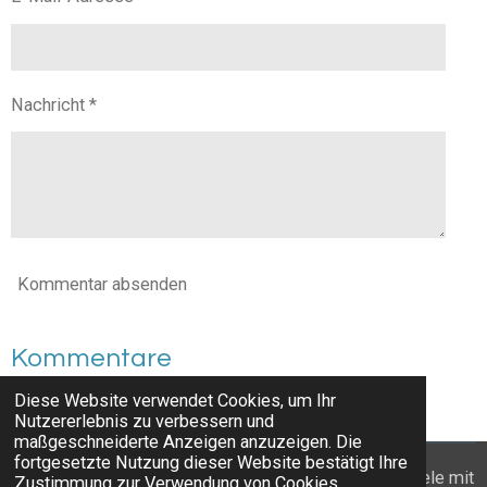
Nachricht *
Kommentar absenden
Kommentare
Diese Website verwendet Cookies, um Ihr
Es gibt noch keine Kommentare.
Nutzererlebnis zu verbessern und
maßgeschneiderte Anzeigen anzuzeigen. Die
fortgesetzte Nutzung dieser Website bestätigt Ihre
© 2022 - 2026 Wanderzwerge_Bodensee: Ausflugsziele mit
Zustimmung zur Verwendung von Cookies.