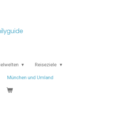
lyguide
ielwelten
Reiseziele
München und Umland