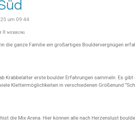
 Süd
025 um 09:44
 II ᴡᴇʀʙᴜɴɢ
n die ganze Familie ein großartiges Bouldervergnügen erfah
 ab Krabbelalter erste boulder Erfahrungen sammeln. Es gibt
iele Klettermöglichkeiten in verschiedenen Größenund "Schwi
chist die Mix Arena. Hier können alle nach Herzenslust boulde