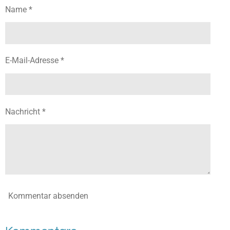
n
n
n
n
Name *
E-Mail-Adresse *
Nachricht *
Kommentar absenden