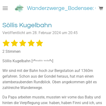
Zum
Wanderzwerge_Bodensee: Groß
Hauptinhalt
springen
Söllis Kugelbahn
Veröffentlicht am 28. Februar 2024 um 20:45
1
2
3
4
5
B
B
e
e
S
S
S
S
S
w
2 Stimmen
w
e
t
t
t
t
t
e
r
Söllis Kugelbahn [ᵘⁿᵇᵉᶻᵃʰˡᵗᵉ ʷᵉʳᵇᵘⁿᵍ]
e
e
e
e
e
t
r
u
t
Wir sind mit der Bahn hoch zur Bergstation auf 1360m
r
r
r
r
r
n
u
gefahren. Schon aus der Gondel heraus, hat man einen
g
n
n
n
n
n
n
atemberaubenden Rundblick. Oben angekommen gibt es
a
e
e
e
e
b
g
zahlreiche Wanderwege.
s
:
e
Da Papa arbeiten musste, mussten wir vorne das Baby und
5
n
hinten die Verpflegung usw. haben, haben Finni und ich, uns
S
d