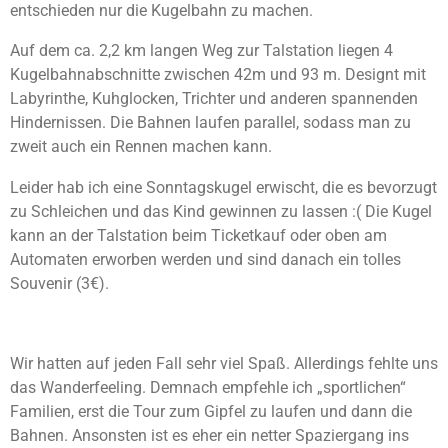
entschieden nur die Kugelbahn zu machen.
e
t
n
e
Auf dem ca. 2,2 km langen Weg zur Talstation liegen 4
r
Kugelbahnabschnitte zwischen 42m und 93 m. Designt mit
n
Labyrinthe, Kuhglocken, Trichter und anderen spannenden
e
Hindernissen. Die Bahnen laufen parallel, sodass man zu
zweit auch ein Rennen machen kann.
Leider hab ich eine Sonntagskugel erwischt, die es bevorzugt
zu Schleichen und das Kind gewinnen zu lassen :( Die Kugel
kann an der Talstation beim Ticketkauf oder oben am
Automaten erworben werden und sind danach ein tolles
Souvenir (3€).
Wir hatten auf jeden Fall sehr viel Spaß. Allerdings fehlte uns
das Wanderfeeling. Demnach empfehle ich „sportlichen“
Familien, erst die Tour zum Gipfel zu laufen und dann die
Bahnen. Ansonsten ist es eher ein netter Spaziergang ins