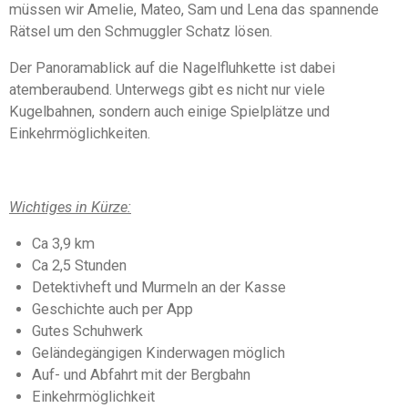
müssen wir Amelie, Mateo, Sam und Lena das spannende
e
6
n
Rätsel um den Schmuggler Schatz lösen.
S
t
Der Panoramablick auf die Nagelfluhkette ist dabei
e
atemberaubend. Unterwegs gibt es nicht nur viele
r
Kugelbahnen, sondern auch einige Spielplätze und
n
Einkehrmöglichkeiten.
e
Wichtiges in Kürze:
Ca 3,9 km
Ca 2,5 Stunden
Detektivheft und Murmeln an der Kasse
Geschichte auch per App
Gutes Schuhwerk
Geländegängigen Kinderwagen möglich
Auf- und Abfahrt mit der Bergbahn
Einkehrmöglichkeit