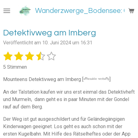
Zum
Wanderzwerge_Bodensee: Groß
Hauptinhalt
springen
Detektivweg am Imberg
Veröffentlicht am 10. Juni 2024 um 16:31
1
2
3
4
5
B
B
e
e
S
S
S
S
S
w
5 Stimmen
w
e
t
t
t
t
t
e
r
Mounteens Detektivweg am Imberg [ᵘⁿᵇᵉᶻᵃʰˡᵗᵉ ʷᵉʳᵇᵘⁿᵍ]
e
e
e
e
e
t
r
u
t
An der Talstation kaufen wir uns erst einmal das Detektivheft
r
r
r
r
r
n
u
und Murmeln, dann geht es in paar Minuten mit der Gondel
g
n
n
n
n
n
n
rauf auf dem Berg.
a
e
e
e
e
b
g
s
Der Weg ist gut ausgeschildert und für Geländegängigen
:
e
Kinderwagen geeignet. Los geht es auch schon mit der
3
n
ersten Kugelbahn. Mit Hilfe des Rätselheftes oder der App
.
d