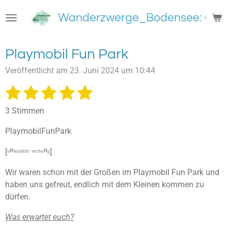
Zum
Wanderzwerge_Bodensee: Groß
Hauptinhalt
springen
Playmobil Fun Park
Veröffentlicht am 23. Juni 2024 um 10:44
1
2
3
4
5
B
B
e
e
S
S
S
S
S
w
3 Stimmen
w
e
t
t
t
t
t
e
r
PlaymobilFunPark
e
e
e
e
e
t
r
u
t
[ᵘⁿᵇᵉᶻᵃʰˡᵗᵉ ʷᵉʳᵇᵘⁿᵍ]
r
r
r
r
r
n
u
g
n
n
n
n
n
Wir waren schon mit der Großen im Playmobil Fun Park und
n
a
haben uns gefreut, endlich mit dem Kleinen kommen zu
e
e
e
e
b
g
s
dürfen.
:
e
5
n
Was erwartet euch?
S
d