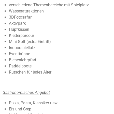
e
t
verschiedene Themenbereiche mit Spielplatz
n
e
Wasserattraktionen
r
3DFotosafari
n
Aktivpark
e
Hüpfkissen
Kletterparcour
Mini Golf (extra Eintritt)
Indoorspiellatz
Eventbühne
Bienenlehrpfad
Paddelboote
Rutschen für jedes Alter
Gastronomisches Angebot
Pizza, Pasta, Klassiker usw
Eis und Crep