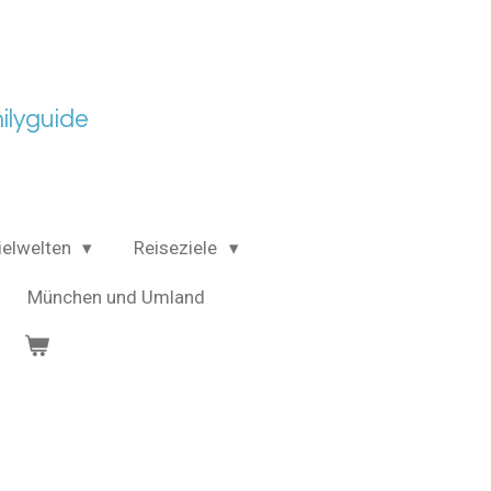
lyguide
ielwelten
Reiseziele
München und Umland