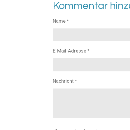
l
l
l
Kommentar hinz
e
e
e
n
n
n
Name *
E-Mail-Adresse *
Nachricht *