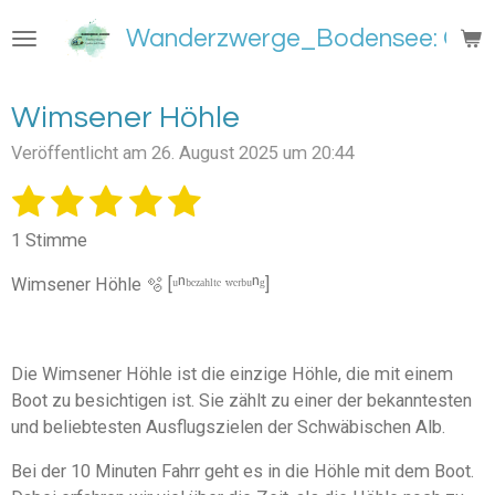
Zum
Wanderzwerge_Bodensee: Groß
Hauptinhalt
springen
Wimsener Höhle
Veröffentlicht am 26. August 2025 um 20:44
1
2
3
4
5
B
B
e
e
S
S
S
S
S
w
1 Stimme
w
e
t
t
t
t
t
e
r
Wimsener Höhle 🫧 [ᵘⁿᵇᵉᶻᵃʰˡᵗᵉ ʷᵉʳᵇᵘⁿᵍ]
e
e
e
e
e
t
r
u
t
r
r
r
r
r
n
u
g
n
n
n
n
n
Die Wimsener Höhle ist die einzige Höhle, die mit einem
n
a
Boot zu besichtigen ist. Sie zählt zu einer der bekanntesten
e
e
e
e
b
g
s
und beliebtesten Ausflugszielen der Schwäbischen Alb.
:
e
5
n
Bei der 10 Minuten Fahrr geht es in die Höhle mit dem Boot.
S
d