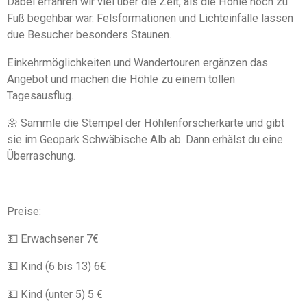
Dabei erfahren wir viel über die Zeit, als die Höhle noch zu
e
t
Fuß begehbar war. Felsformationen und Lichteinfälle lassen
n
e
due Besucher besonders Staunen.
r
n
Einkehrmöglichkeiten und Wandertouren ergänzen das
e
Angebot und machen die Höhle zu einem tollen
Tagesausflug.
🌼 Sammle die Stempel der Höhlenforscherkarte und gibt
sie im Geopark Schwäbische Alb ab. Dann erhälst du eine
Überraschung.
Preise:
💵 Erwachsener 7€
💵 Kind (6 bis 13) 6€
💵 Kind (unter 5) 5 €