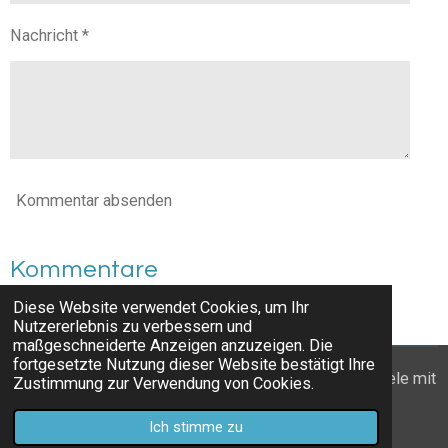
Nachricht *
Kommentar absenden
Kommentare
Diese Website verwendet Cookies, um Ihr
Es gibt noch keine Kommentare.
Nutzererlebnis zu verbessern und
maßgeschneiderte Anzeigen anzuzeigen. Die
fortgesetzte Nutzung dieser Website bestätigt Ihre
© 2022 - 2026 Wanderzwerge_Bodensee: Ausflugsziele mit
Zustimmung zur Verwendung von Cookies.
Kindern
Ich stimme zu
Mit Unterstützung von
Webador