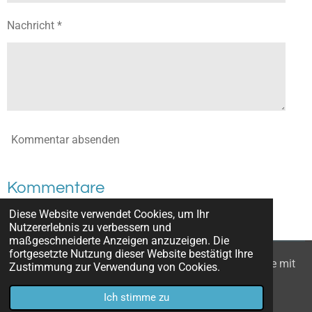
Nachricht *
Kommentar absenden
Kommentare
Diese Website verwendet Cookies, um Ihr
Es gibt noch keine Kommentare.
Nutzererlebnis zu verbessern und
maßgeschneiderte Anzeigen anzuzeigen. Die
fortgesetzte Nutzung dieser Website bestätigt Ihre
© 2022 - 2026 Wanderzwerge_Bodensee: Ausflugsziele mit
Zustimmung zur Verwendung von Cookies.
Kindern
Ich stimme zu
Mit Unterstützung von
Webador