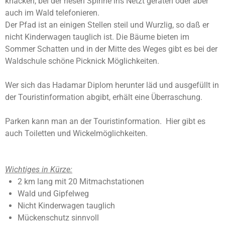
knacken, bei der riesen Spinne ins Netzt geraten oder aber
e
t
auch im Wald telefonieren.
n
e
Der Pfad ist an einigen Stellen steil und Wurzlig, so daß er
r
nicht Kinderwagen tauglich ist. Die Bäume bieten im
n
Sommer Schatten und in der Mitte des Weges gibt es bei der
e
Waldschule schöne Picknick Möglichkeiten.
Wer sich das Hadamar Diplom herunter läd und ausgefüllt in
der Touristinformation abgibt, erhält eine Überraschung.
Parken kann man an der Touristinformation. Hier gibt es
auch Toiletten und Wickelmöglichkeiten.
Wichtiges in Kürze:
2 km lang mit 20 Mitmachstationen
Wald und Gipfelweg
Nicht Kinderwagen tauglich
Mückenschutz sinnvoll