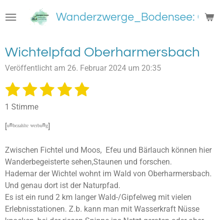
Zum
Wanderzwerge_Bodensee: Groß
Hauptinhalt
springen
Wichtelpfad Oberharmersbach
Veröffentlicht am 26. Februar 2024 um 20:35
1
2
3
4
5
B
B
e
e
S
S
S
S
S
w
1 Stimme
w
e
t
t
t
t
t
e
r
[ᵘⁿᵇᵉᶻᵃʰˡᵗᵉ ʷᵉʳᵇᵘⁿᵍ]
e
e
e
e
e
t
r
u
t
r
r
r
r
r
Zwischen Fichtel und Moos, Efeu und Bärlauch können hier
n
u
g
Wanderbegeisterte sehen,Staunen und forschen.
n
n
n
n
n
n
a
Hademar der Wichtel wohnt im Wald von Oberharmersbach.
e
e
e
e
b
g
Und genau dort ist der Naturpfad.
s
:
Es ist ein rund 2 km langer Wald-/Gipfelweg mit vielen
e
5
n
Erlebnisstationen. Z.b. kann man mit Wasserkraft Nüsse
S
d