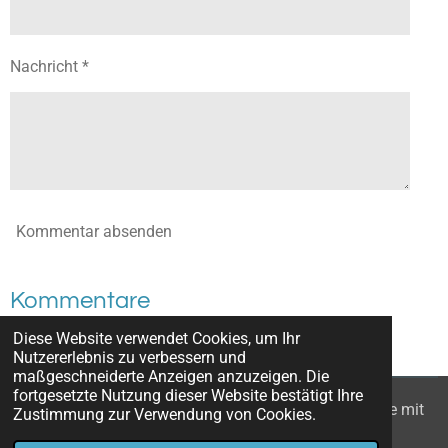
Nachricht *
Kommentar absenden
Kommentare
Diese Website verwendet Cookies, um Ihr
Es gibt noch keine Kommentare.
Nutzererlebnis zu verbessern und
maßgeschneiderte Anzeigen anzuzeigen. Die
fortgesetzte Nutzung dieser Website bestätigt Ihre
© 2022 - 2026 Wanderzwerge_Bodensee: Ausflugsziele mit
Zustimmung zur Verwendung von Cookies.
Kindern