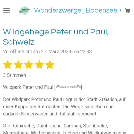
Zum
Wanderzwerge_Bodensee: Groß
Hauptinhalt
springen
Wildgehege Peter und Paul,
Schweiz
Veröffentlicht am 27. März 2024 um 22:33
1
2
3
4
5
B
B
e
e
S
S
S
S
S
w
3 Stimmen
w
e
t
t
t
t
t
e
r
Wildpark Peter und Paul [ᵘⁿᵇᵉᶻᵃʰˡᵗᵉ ʷᵉʳᵇᵘⁿᵍ]
e
e
e
e
e
t
r
u
t
Der Wildpark Peter und Paul liegt in der Stadt St.Gallen, auf
r
r
r
r
r
n
u
einer Kuppe bei Rotmonten. Die Wege sind eben und
g
n
n
n
n
n
n
dadurch Kinderwagen und Rollstuhl geeignet.
a
e
e
e
e
b
g
s
Die Rothirsche, Damhirsche, Gämsen, Steinböcke,
:
e
Murmeltiere, Wildschweine, Luchse und Wildkatzen sind in