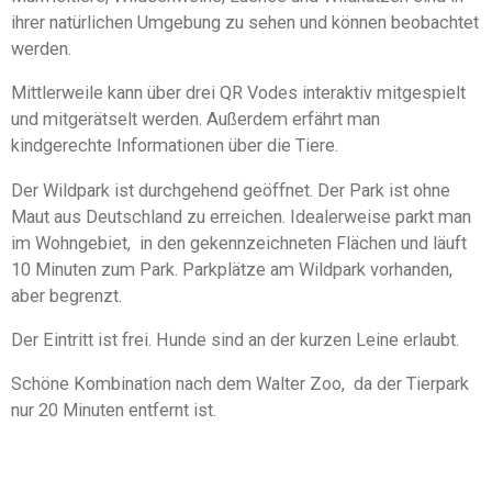
5
n
ihrer natürlichen Umgebung zu sehen und können beobachtet
S
d
werden.
e
t
n
e
Mittlerweile kann über drei QR Vodes interaktiv mitgespielt
r
und mitgerätselt werden. Außerdem erfährt man
n
kindgerechte Informationen über die Tiere.
e
Der Wildpark ist durchgehend geöffnet. Der Park ist ohne
Maut aus Deutschland zu erreichen. Idealerweise parkt man
im Wohngebiet, in den gekennzeichneten Flächen und läuft
10 Minuten zum Park. Parkplätze am Wildpark vorhanden,
aber begrenzt.
Der Eintritt ist frei. Hunde sind an der kurzen Leine erlaubt.
Schöne Kombination nach dem Walter Zoo, da der Tierpark
nur 20 Minuten entfernt ist.