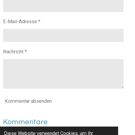
E-Mail-Adresse *
Nachricht *
Kommentar absenden
Kommentare
Diese Website verwendet Cookies, um Ihr
Es gibt noch keine Kommentare.