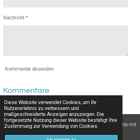
Nachricht *
Kommentar absenden
Kommentare
Diese Website verwendet Cookies, um Ihr
Es gibt noch keine Kommentare.
Nutzererlebnis zu verbessern und
maßgeschneiderte Anzeigen anzuzeigen. Die
fortgesetzte Nutzung dieser Website bestätigt Ihre
© 2022 - 2026 Wanderzwerge_Bodensee: Ausflugsziele mit
Zustimmung zur Verwendung von Cookies.
Kindern
Ich stimme zu
Mit Unterstützung von
Webador