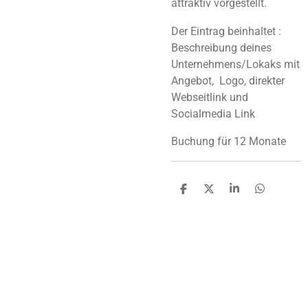
attraktiv vorgestellt.
Der Eintrag beinhaltet :
Beschreibung deines
Unternehmens/Lokaks mit
Angebot, Logo, direkter
Webseitlink und
Socialmedia Link
Buchung für 12 Monate
T
T
T
T
e
e
e
e
i
i
i
i
l
l
l
l
e
e
e
e
n
n
n
n