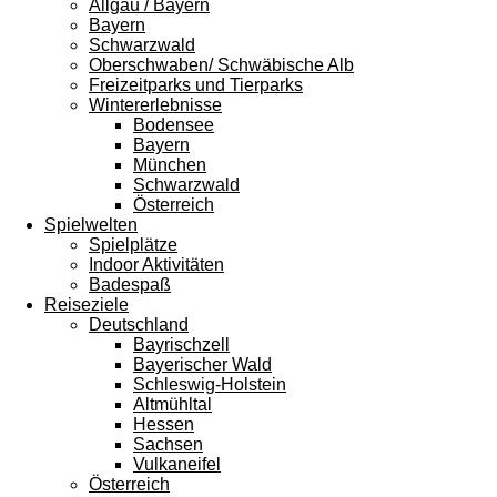
Allgäu / Bayern
Bayern
Schwarzwald
Oberschwaben/ Schwäbische Alb
Freizeitparks und Tierparks
Wintererlebnisse
Bodensee
Bayern
München
Schwarzwald
Österreich
Spielwelten
Spielplätze
Indoor Aktivitäten
Badespaß
Reiseziele
Deutschland
Bayrischzell
Bayerischer Wald
Schleswig-Holstein
Altmühltal
Hessen
Sachsen
Vulkaneifel
Österreich