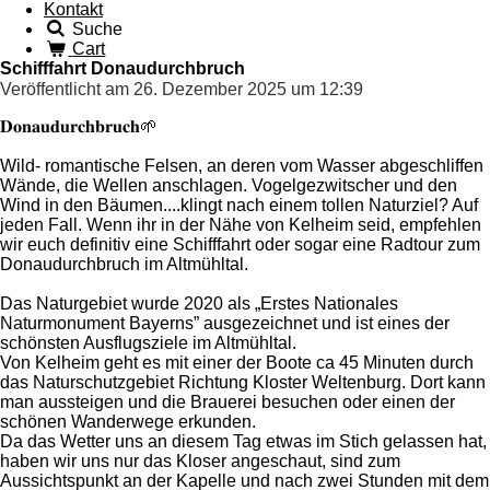
Kontakt
Suche
Cart
Schifffahrt Donaudurchbruch
Veröffentlicht am 26. Dezember 2025 um 12:39
𝐃𝐨𝐧𝐚𝐮𝐝𝐮𝐫𝐜𝐡𝐛𝐫𝐮𝐜𝐡🌱
Wild- romantische Felsen, an deren vom Wasser abgeschliffen
Wände, die Wellen anschlagen. Vogelgezwitscher und den
Wind in den Bäumen....klingt nach einem tollen Naturziel? Auf
jeden Fall. Wenn ihr in der Nähe von Kelheim seid, empfehlen
wir euch definitiv eine Schifffahrt oder sogar eine Radtour zum
Donaudurchbruch im Altmühltal.
Das Naturgebiet wurde 2020 als „Erstes Nationales
Naturmonument Bayerns” ausgezeichnet und ist eines der
schönsten Ausflugsziele im Altmühltal.
Von Kelheim geht es mit einer der Boote ca 45 Minuten durch
das Naturschutzgebiet Richtung Kloster Weltenburg. Dort kann
man aussteigen und die Brauerei besuchen oder einen der
schönen Wanderwege erkunden.
Da das Wetter uns an diesem Tag etwas im Stich gelassen hat,
haben wir uns nur das Kloser angeschaut, sind zum
Aussichtspunkt an der Kapelle und nach zwei Stunden mit dem