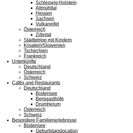
Schleswig-Holstein
Altmühltal
Hessen
Sachsen
Vulkaneifel
Österreich
Zillertal
Städtetripp mit Kindern
Kroatien/Slowenien
Tschechien
Frankreich
Unterkünfte
Deutschland
Österreich
Schweiz
Cafés und Restaurants
Deutschland
Bodensee
Berggasthöfe
Drumherum
Österreich
Schweiz
Besondere Familienerlebnisse
Bodensee
Geburtstagslocation