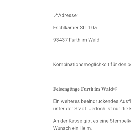
📍Adresse:
Eschlkamer Str. 10a
93437 Furth im Wald
Kombinationsmöglichkeit für den p
𝐅𝐞𝐥𝐬𝐞𝐧𝐠ä𝐧𝐠𝐞 𝐅𝐮𝐫𝐭𝐡 𝐢𝐦 𝐖𝐚𝐥𝐝🌱
Ein weiteres beeindruckendes Ausflu
unter der Stadt. Jedoch ist nur die
An der Kasse gibt es eine Stempelk
Wunsch ein Helm.