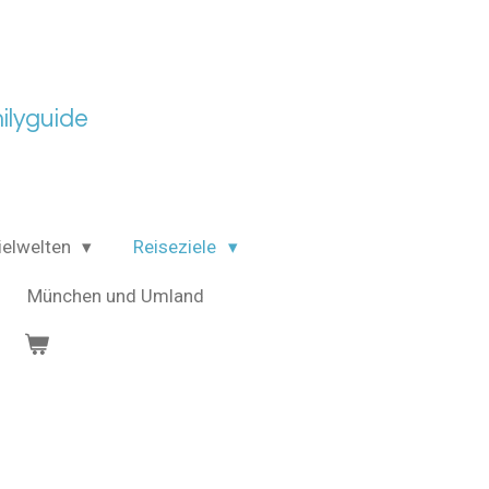
lyguide
ielwelten
Reiseziele
München und Umland