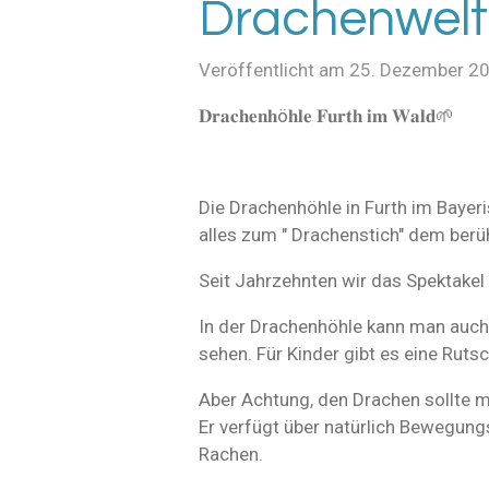
Drachenwelt
Veröffentlicht am 25. Dezember 2
𝐃𝐫𝐚𝐜𝐡𝐞𝐧𝐡ö𝐡𝐥𝐞 𝐅𝐮𝐫𝐭𝐡 𝐢𝐦 𝐖𝐚𝐥𝐝🌱
Die Drachenhöhle in Furth im Bayeri
alles zum " Drachenstich" dem berü
Seit Jahrzehnten wir das Spektakel 
In der Drachenhöhle kann man auch
sehen. Für Kinder gibt es eine Rut
Aber Achtung, den Drachen sollte ma
Er verfügt über natürlich Bewegun
Rachen.