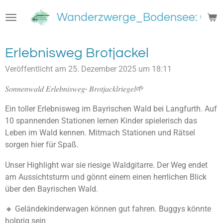
Zum
Wanderzwerge_Bodensee: Groß
Hauptinhalt
springen
Erlebnisweg Brotjackel
Veröffentlicht am 25. Dezember 2025 um 18:11
𝑆𝑜𝑛𝑛𝑒𝑛𝑤𝑎𝑙𝑑 𝐸𝑟𝑙𝑒𝑏𝑛𝑖𝑠𝑤𝑒𝑔- 𝐵𝑟𝑜𝑡𝑗𝑎𝑐𝑘𝑙𝑟𝑖𝑒𝑔𝑒𝑙🌱
Ein toller Erlebnisweg im Bayrischen Wald bei Langfurth. Auf
10 spannenden Stationen lernen Kinder spielerisch das
Leben im Wald kennen. Mitmach Stationen und Rätsel
sorgen hier für Spaß.
Unser Highlight war sie riesige Waldgitarre. Der Weg endet
am Aussichtsturm und gönnt einem einen herrlichen Blick
über den Bayrischen Wald.
🔸️ Geländekinderwagen können gut fahren. Buggys könnte
holprig sein