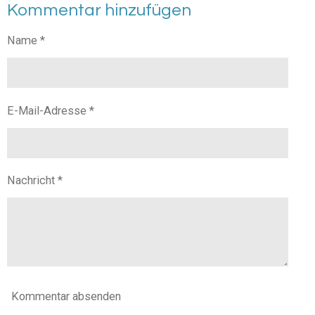
Kommentar hinzufügen
l
l
l
l
e
e
e
e
n
n
n
n
Name *
E-Mail-Adresse *
Nachricht *
Kommentar absenden