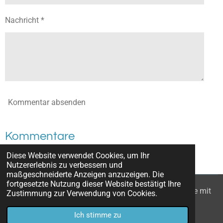
Nachricht *
Kommentar absenden
Kommentare
Diese Website verwendet Cookies, um Ihr
Es gibt noch keine Kommentare.
Nutzererlebnis zu verbessern und
maßgeschneiderte Anzeigen anzuzeigen. Die
fortgesetzte Nutzung dieser Website bestätigt Ihre
© 2022 - 2026 Wanderzwerge_Bodensee: Ausflugsziele mit
Zustimmung zur Verwendung von Cookies.
Kindern
Ich stimme zu
Mit Unterstützung von
Webador