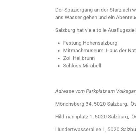
r
n
Der Spaziergang an der Starzlach 
e
ans Wasser gehen und ein Abenteuers
Salzburg hat viele tolle Ausflugszie
Festung Hohensalzburg
Mitmachmuseum: Haus der Na
Zoll Hellbrunn
Schloss Mirabell
Adresse vom Parkplatz am Volksgar
Mönchsberg 34, 5020 Salzburg, Ös
Hildmannplatz 1, 5020 Salzburg, Ö
Hundertwasserallee 1, 5020 Salzbu