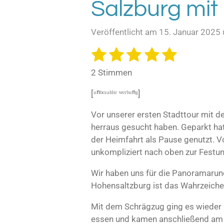
Salzburg mit
Veröffentlicht am 15. Januar 2025
1
2
3
4
5
B
B
e
e
S
S
S
S
S
w
2 Stimmen
w
e
t
t
t
t
t
e
r
[ᵘⁿᵇᵉᶻᵃʰˡᵗᵉ ʷᵉʳᵇᵘⁿᵍ]
e
e
e
e
e
t
r
u
r
r
r
r
r
Vor unserer ersten Stadttour mit de
t
n
herraus gesucht haben. Geparkt hatt
u
n
n
n
n
n
g
der Heimfahrt als Pause genutzt. 
n
a
e
e
e
e
b
unkompliziert nach oben zur Festu
g
s
:
e
Wir haben uns für die Panoramaru
5
n
Hohensaltzburg ist das Wahrzeiche
S
d
e
t
Mit dem Schrägzug ging es wieder r
n
e
essen und kamen anschließend am 