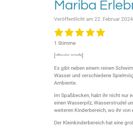
Mariba Erleb
Veröffentlicht am 22. Februar 202
1
2
3
4
5
B
B
e
e
S
S
S
S
S
w
1 Stimme
w
e
t
t
t
t
t
e
r
[ᵘⁿᵇᵉᶻᵃʰˡᵗᵉ ʷᵉʳᵇᵘⁿᵍ]
e
e
e
e
e
t
r
u
r
r
r
r
r
Es gibt neben einem reinen Schw
t
n
Wasser und verschiedene Spielmögl
u
n
n
n
n
n
g
Ambiente.
n
a
e
e
e
e
b
g
Im Spaßbecken, habt ihr nicht nur e
s
:
e
einen Wasserpilz, Wasserstrudel und
5
n
weiteren Kinderbereich, wo ihr von
S
d
e
t
Der Kleinkinderbereich hat eine gr
n
e