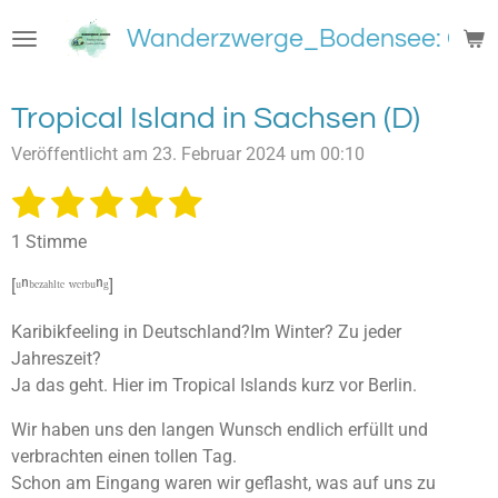
Zum
Wanderzwerge_Bodensee: Groß
Hauptinhalt
springen
Tropical Island in Sachsen (D)
Veröffentlicht am 23. Februar 2024 um 00:10
1
2
3
4
5
B
B
e
e
S
S
S
S
S
w
1 Stimme
w
e
t
t
t
t
t
e
r
[ᵘⁿᵇᵉᶻᵃʰˡᵗᵉ ʷᵉʳᵇᵘⁿᵍ]
e
e
e
e
e
t
r
u
t
Karibikfeeling in Deutschland?Im Winter? Zu jeder
r
r
r
r
r
n
u
Jahreszeit?
g
n
n
n
n
n
n
Ja das geht. Hier im Tropical Islands kurz vor Berlin.
a
e
e
e
e
b
g
s
Wir haben uns den langen Wunsch endlich erfüllt und
:
e
verbrachten einen tollen Tag.
5
n
Schon am Eingang waren wir geflasht, was auf uns zu
S
d