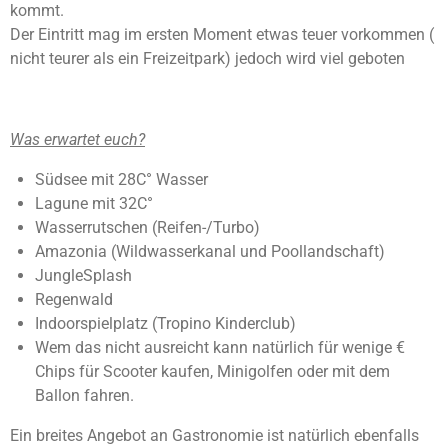
kommt.
e
t
n
Der Eintritt mag im ersten Moment etwas teuer vorkommen (
e
nicht teurer als ein Freizeitpark) jedoch wird viel geboten
r
n
e
Was erwartet euch?
Südsee mit 28C° Wasser
Lagune mit 32C°
Wasserrutschen (Reifen-/Turbo)
Amazonia (Wildwasserkanal und Poollandschaft)
JungleSplash
Regenwald
Indoorspielplatz (Tropino Kinderclub)
Wem das nicht ausreicht kann natürlich für wenige €
Chips für Scooter kaufen, Minigolfen oder mit dem
Ballon fahren.
Ein breites Angebot an Gastronomie ist natürlich ebenfalls