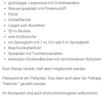
5
n
großzügige Liegewiese mit Schattenplätze
S
d
Wasserspielplatz mit Piratenschiff
e
t
Kiosk
n
e
Schließfächer
r
Liegen zum Ausleihen
n
50 m-Becken
e
eine Großrutsche
ein Sprungturm mit 1 m, 3 m und 5 m Sprungbrett
Beachvolleyballfeld
Spielplatz mit Tischtennisplatten
beheiztes Kleinkindbecken mit verschiedenen Rutschen
Kein Stanup Verleih. Darf aber mitgebracht werden.
Parkautomat am Parkplatz. Dies kann auch über die Parkapp
"Parkster " gezahlt werden.
Im Restaurant sind auch Nichschwimmgäste willkommen.