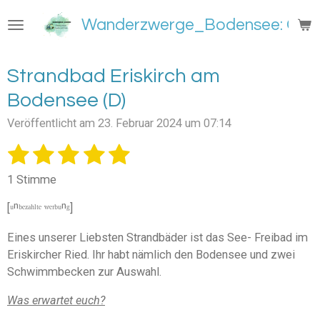
Zum
Wanderzwerge_Bodensee: Groß
Hauptinhalt
springen
Strandbad Eriskirch am
Bodensee (D)
Veröffentlicht am 23. Februar 2024 um 07:14
1
2
3
4
5
B
B
e
e
S
S
S
S
S
w
1 Stimme
w
e
t
t
t
t
t
e
r
[ᵘⁿᵇᵉᶻᵃʰˡᵗᵉ ʷᵉʳᵇᵘⁿᵍ]
e
e
e
e
e
t
r
u
t
Eines unserer Liebsten Strandbäder ist das See- Freibad im
r
r
r
r
r
n
u
Eriskircher Ried. Ihr habt nämlich den Bodensee und zwei
g
n
n
n
n
n
n
Schwimmbecken zur Auswahl.
a
e
e
e
e
b
g
s
Was erwartet euch?
:
e