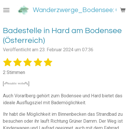
Zum
Wanderzwerge_Bodensee: Groß
Hauptinhalt
springen
Badestelle in Hard am Bodensee
(Österreich)
Veröffentlicht am 23. Februar 2024 um 07:36
1
2
3
4
5
B
B
e
e
S
S
S
S
S
w
2 Stimmen
w
e
t
t
t
t
t
e
r
[ᵘⁿᵇᵉᶻᵃʰˡᵗᵉ ʷᵉʳᵇᵘⁿᵍ]
e
e
e
e
e
t
r
u
t
Auch Vorarlberg gehört zum Bodensee und Hard bietet das
r
r
r
r
r
n
u
ideale Ausflugsziel mit Bademöglichkeit.
g
n
n
n
n
n
n
a
Ihr habt die Möglichkeit im Binnenbecken das Strandbad zu
e
e
e
e
b
g
s
besuchen oder ihr lauft Richtung Grüner Damm. Der Weg ist
:
e
Kinderwagen und Laufrad geeignet, auch mit dem Fahrrad