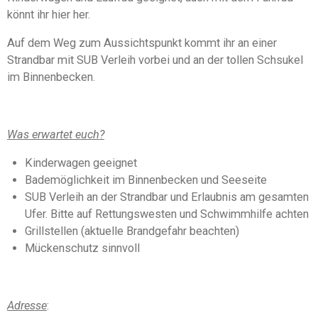
5
n
könnt ihr hier her.
S
d
e
t
Auf dem Weg zum Aussichtspunkt kommt ihr an einer
n
e
Strandbar mit SUB Verleih vorbei und an der tollen Schsukel
r
im Binnenbecken.
n
e
Was erwartet euch?
Kinderwagen geeignet
Bademöglichkeit im Binnenbecken und Seeseite
SUB Verleih an der Strandbar und Erlaubnis am gesamten
Ufer. Bitte auf Rettungswesten und Schwimmhilfe achten
Grillstellen (aktuelle Brandgefahr beachten)
Mückenschutz sinnvoll
Adresse
: