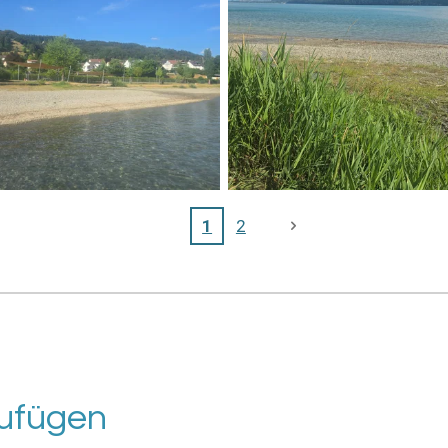
1
2
ufügen