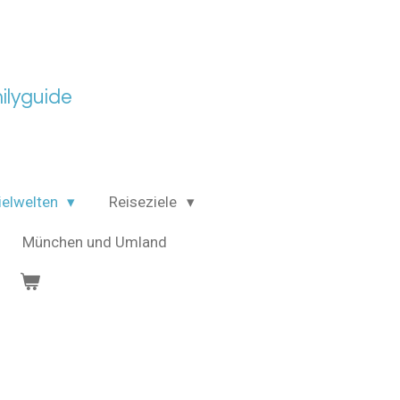
lyguide
ielwelten
Reiseziele
München und Umland