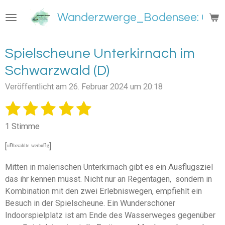
Zum
Wanderzwerge_Bodensee: Groß
Hauptinhalt
springen
Spielscheune Unterkirnach im
Schwarzwald (D)
Veröffentlicht am 26. Februar 2024 um 20:18
1
2
3
4
5
B
B
e
e
S
S
S
S
S
w
1 Stimme
w
e
t
t
t
t
t
e
r
[ᵘⁿᵇᵉᶻᵃʰˡᵗᵉ ʷᵉʳᵇᵘⁿᵍ]
e
e
e
e
e
t
r
u
t
Mitten in malerischen Unterkirnach gibt es ein Ausflugsziel
r
r
r
r
r
n
u
das ihr kennen müsst. Nicht nur an Regentagen, sondern in
g
n
n
n
n
n
n
Kombination mit den zwei Erlebniswegen, empfiehlt ein
a
e
e
e
e
b
g
Besuch in der Spielscheune. Ein Wunderschöner
s
:
Indoorspielplatz ist am Ende des Wasserweges gegenüber
e