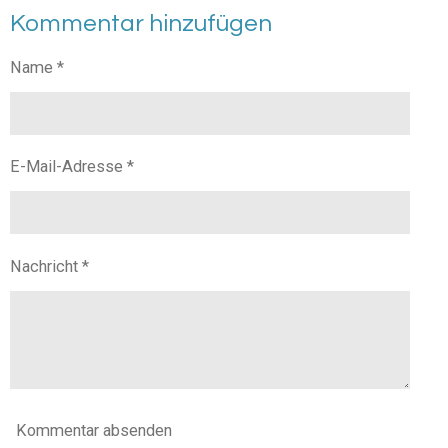
i
i
i
i
Kommentar hinzufügen
l
l
l
l
e
e
e
e
n
n
n
n
Name *
E-Mail-Adresse *
Nachricht *
Kommentar absenden