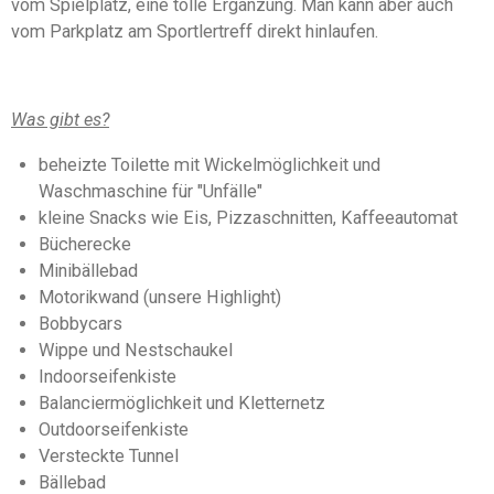
5
vom Spielplatz, eine tolle Ergänzung. Man kann aber auch
n
S
d
vom Parkplatz am Sportlertreff direkt hinlaufen.
e
t
n
e
r
Was gibt es?
n
e
beheizte Toilette mit Wickelmöglichkeit und
Waschmaschine für "Unfälle"
kleine Snacks wie Eis, Pizzaschnitten, Kaffeeautomat
Bücherecke
Minibällebad
Motorikwand (unsere Highlight)
Bobbycars
Wippe und Nestschaukel
Indoorseifenkiste
Balanciermöglichkeit und Kletternetz
Outdoorseifenkiste
Versteckte Tunnel
Bällebad