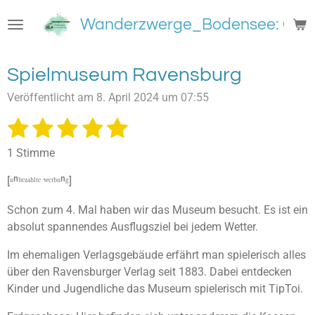
Zum
Wanderzwerge_Bodensee: Groß
Hauptinhalt
springen
Spielmuseum Ravensburg
Veröffentlicht am 8. April 2024 um 07:55
1
2
3
4
5
B
B
e
e
S
S
S
S
S
w
1 Stimme
w
e
t
t
t
t
t
e
r
[ᵘⁿᵇᵉᶻᵃʰˡᵗᵉ ʷᵉʳᵇᵘⁿᵍ]
e
e
e
e
e
t
r
u
t
Schon zum 4. Mal haben wir das Museum besucht. Es ist ein
r
r
r
r
r
n
u
absolut spannendes Ausflugsziel bei jedem Wetter.
g
n
n
n
n
n
n
a
Im ehemaligen Verlagsgebäude erfährt man spielerisch alles
e
e
e
e
b
g
s
über den Ravensburger Verlag seit 1883. Dabei entdecken
:
e
Kinder und Jugendliche das Museum spielerisch mit TipToi.
5
n
S
d