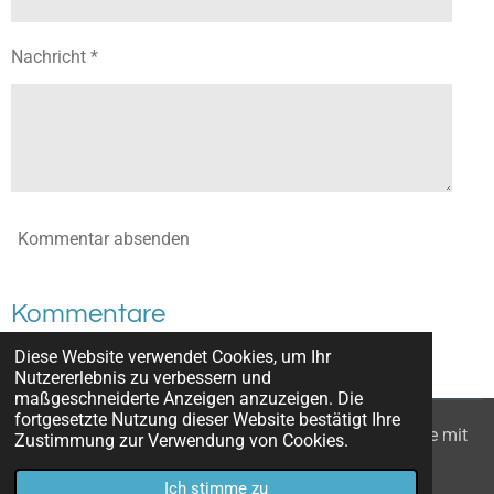
Nachricht *
Kommentar absenden
Kommentare
Diese Website verwendet Cookies, um Ihr
Es gibt noch keine Kommentare.
Nutzererlebnis zu verbessern und
maßgeschneiderte Anzeigen anzuzeigen. Die
fortgesetzte Nutzung dieser Website bestätigt Ihre
© 2022 - 2026 Wanderzwerge_Bodensee: Ausflugsziele mit
Zustimmung zur Verwendung von Cookies.
Kindern
Ich stimme zu
Mit Unterstützung von
Webador