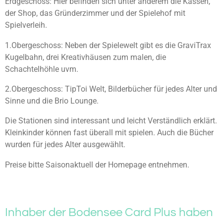
Erdgeschoss: Hier befinden sich unter anderem die Kassen,
e
t
der Shop, das Gründerzimmer und der Spielehof mit
n
e
Spielverleih.
r
n
1.Obergeschoss: Neben der Spielewelt gibt es die GraviTrax
e
Kugelbahn, drei Kreativhäusen zum malen, die
Schachtelhöhle uvm.
2.Obergeschoss: TipToi Welt, Bilderbücher für jedes Alter und
Sinne und die Brio Lounge.
Die Stationen sind interessant und leicht Verständlich erklärt.
Kleinkinder können fast überall mit spielen. Auch die Bücher
wurden für jedes Alter ausgewählt.
Preise bitte Saisonaktuell der Homepage entnehmen.
Inhaber der Bodensee Card Plus haben