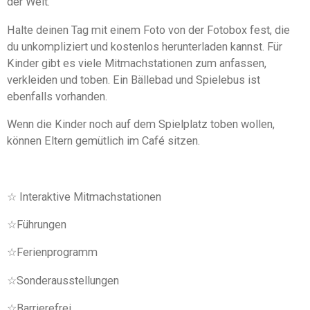
der Welt.
e
t
n
e
Halte deinen Tag mit einem Foto von der Fotobox fest, die
r
du unkompliziert und kostenlos herunterladen kannst. Für
n
Kinder gibt es viele Mitmachstationen zum anfassen,
e
verkleiden und toben. Ein Bällebad und Spielebus ist
ebenfalls vorhanden.
Wenn die Kinder noch auf dem Spielplatz toben wollen,
können Eltern gemütlich im Café sitzen.
☆ Interaktive Mitmachstationen
☆Führungen
☆Ferienprogramm
☆Sonderausstellungen
☆Barrierefrei