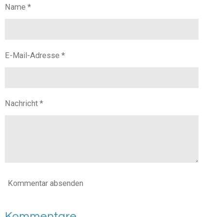
n
n
n
n
Name *
E-Mail-Adresse *
Nachricht *
Kommentar absenden
Kommentare