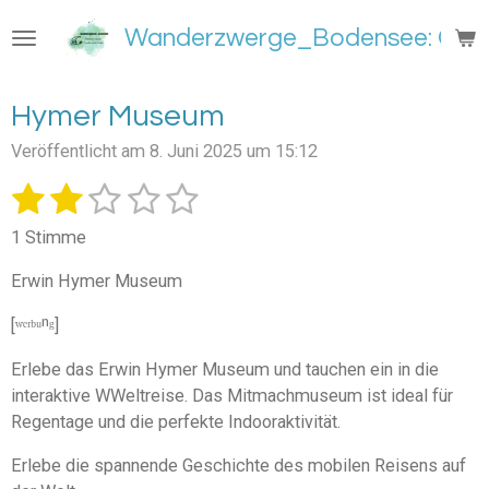
Zum
Wanderzwerge_Bodensee: Groß
Hauptinhalt
springen
Hymer Museum
Veröffentlicht am 8. Juni 2025 um 15:12
1
2
3
4
5
B
B
e
e
S
S
S
S
S
w
1 Stimme
w
e
t
t
t
t
t
e
r
Erwin Hymer Museum
e
e
e
e
e
t
r
u
t
[ʷᵉʳᵇᵘⁿᵍ]
r
r
r
r
r
n
u
g
n
n
n
n
n
Erlebe das Erwin Hymer Museum und tauchen ein in die
n
a
interaktive WWeltreise. Das Mitmachmuseum ist ideal für
e
e
e
e
b
g
s
Regentage und die perfekte Indooraktivität.
:
e
2
n
Erlebe die spannende Geschichte des mobilen Reisens auf
S
d