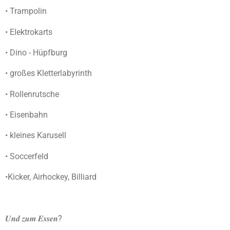
• Trampolin
• Elektrokarts
• Dino - Hüpfburg
• großes Kletterlabyrinth
• Rollenrutsche
• Eisenbahn
• kleines Karusell
• Soccerfeld
•Kicker, Airhockey, Billiard
𝑼𝒏𝒅 𝒛𝒖𝒎 𝑬𝒔𝒔𝒆𝒏?