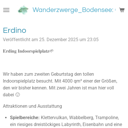
Zum
Wanderzwerge_Bodensee: Groß
Hauptinhalt
springen
Erdino
Veröffentlicht am 25. Dezember 2025 um 23:05
𝐄𝐫𝐝𝐢𝐧𝐠 𝐈𝐧𝐝𝐨𝐨𝐫𝐬𝐩𝐢𝐞𝐥𝐩𝐥𝐚𝐭𝐳🌱
Wir haben zum zweiten Geburtstag den tollen
Indoorspielplatz besucht. Mit 4000 qm² einer der Größen,
den wir bisher kennen. Mit zwei Jahren ist man hier voll
dabei 🙂
Attraktionen und Ausstattung
Spielbereiche:
Klettervulkan, Wabbelberg, Trampoline,
ein riesiges dreistöckiges Labyrinth, Eisenbahn und eine