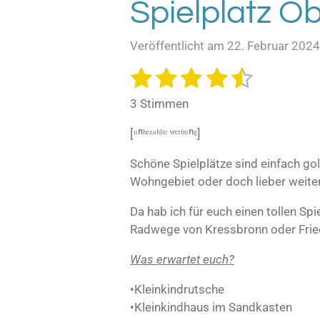
Spielplatz O
Veröffentlicht am 22. Februar 202
1
2
3
4
5
B
B
e
e
S
S
S
S
S
w
3 Stimmen
w
e
t
t
t
t
t
e
r
[ᵘⁿᵇᵉᶻᵃʰˡᵗᵉ ʷᵉʳᵇᵘⁿᵍ]
e
e
e
e
e
t
r
u
r
r
r
r
r
Schöne Spielplätze sind einfach gol
t
n
Wohngebiet oder doch lieber weite
u
n
n
n
n
n
g
n
a
e
e
e
e
Da hab ich für euch einen tollen Sp
b
g
Radwege von Kressbronn oder Fried
s
:
e
4
Was erwartet euch?
n
.
d
e
6
•Kleinkindrutsche
n
6
•Kleinkindhaus im Sandkasten