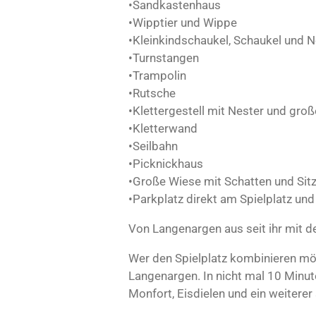
6
•Sandkastenhaus
6
•Wipptier und Wippe
6
•Kleinkindschaukel, Schaukel und 
6
•Turnstangen
6
•Trampolin
6
•Rutsche
6
•Klettergestell mit Nester und gro
6
•Kletterwand
6
•Seilbahn
6
•Picknickhaus
7
•Große Wiese mit Schatten und Sit
S
•Parkplatz direkt am Spielplatz u
t
Von Langenargen aus seit ihr mit d
e
r
Wer den Spielplatz kombinieren mö
n
Langenargen. In nicht mal 10 Minut
e
Monfort, Eisdielen und ein weiterer