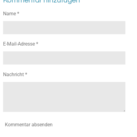
Kommentar hinzufügen
e
e
e
e
n
n
n
n
Name *
E-Mail-Adresse *
Nachricht *
Kommentar absenden