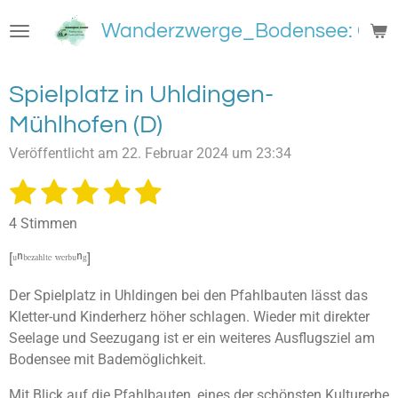
Zum
Wanderzwerge_Bodensee: Groß
Hauptinhalt
springen
Spielplatz in Uhldingen-
Mühlhofen (D)
Veröffentlicht am 22. Februar 2024 um 23:34
1
2
3
4
5
B
B
e
e
S
S
S
S
S
w
4 Stimmen
w
e
t
t
t
t
t
e
r
[ᵘⁿᵇᵉᶻᵃʰˡᵗᵉ ʷᵉʳᵇᵘⁿᵍ]
e
e
e
e
e
t
r
u
t
Der Spielplatz in Uhldingen bei den Pfahlbauten lässt das
r
r
r
r
r
n
u
Kletter-und Kinderherz höher schlagen. Wieder mit direkter
g
n
n
n
n
n
n
Seelage und Seezugang ist er ein weiteres Ausflugsziel am
a
e
e
e
e
b
g
Bodensee mit Bademöglichkeit.
s
:
e
Mit Blick auf die Pfahlbauten, eines der schönsten Kulturerbe