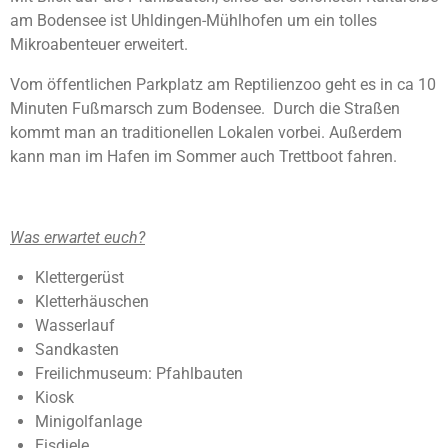
4
n
am Bodensee ist Uhldingen-Mühlhofen um ein tolles
.
d
Mikroabenteuer erweitert.
e
7
n
5
Vom öffentlichen Parkplatz am Reptilienzoo geht es in ca 10
S
Minuten Fußmarsch zum Bodensee. Durch die Straßen
t
kommt man an traditionellen Lokalen vorbei. Außerdem
e
kann man im Hafen im Sommer auch Trettboot fahren.
r
n
e
Was erwartet euch?
Klettergerüst
Kletterhäuschen
Wasserlauf
Sandkasten
Freilichmuseum: Pfahlbauten
Kiosk
Minigolfanlage
Eisdiele