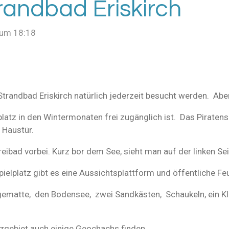
trandbad Eriskirch
 um 18:18
trandbad Eriskirch natürlich jederzeit besucht werden. Abe
atz in den Wintermonaten frei zugänglich ist. Das Piratensc
 Haustür.
eibad vorbei. Kurz bor dem See, sieht man auf der linken Se
elplatz gibt es eine Aussichtsplattform und öffentliche Feu
ngematte, den Bodensee, zwei Sandkästen, Schaukeln, ein K
gebiet auch einige Geochachs finden.