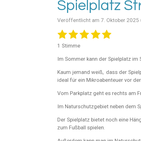
Spielplatz S
Veröffentlicht am 7. Oktober 2025
1
2
3
4
5
B
B
e
e
S
S
S
S
S
w
1 Stimme
w
e
t
t
t
t
t
e
r
Im Sommer kann der Spielplatz im S
e
e
e
e
e
t
r
u
r
r
r
r
r
Kaum jemand weiß, dass der Spielpl
t
n
ideal für ein Mikroabenteuer vor der
u
n
n
n
n
n
g
n
a
e
e
e
e
Vom Parkplatz geht es rechts am Fr
b
g
s
:
Im Naturschutzgebiet neben dem Spi
e
5
n
S
Der Spielplatz bietet noch eine Hä
d
e
t
zum Fußball spielen.
n
e
Außerdem kann man im Naturschutz