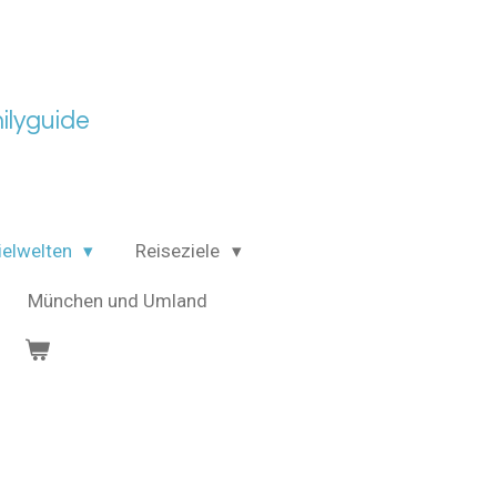
lyguide
ielwelten
Reiseziele
München und Umland