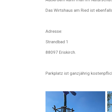
r
n
Das Wirtshaus am Ried ist ebenfalls
e
Adresse:
Strandbad 1
88097 Eriskirch.
Parkplatz ist ganzjährig kostenpflic