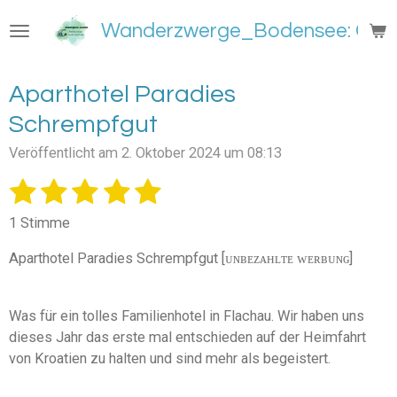
Zum
Wanderzwerge_Bodensee: Groß
Hauptinhalt
springen
Aparthotel Paradies
Schrempfgut
Veröffentlicht am 2. Oktober 2024 um 08:13
1
2
3
4
5
B
B
e
e
S
S
S
S
S
w
1 Stimme
w
e
t
t
t
t
t
e
r
Aparthotel Paradies Schrempfgut [ᴜɴʙᴇᴢᴀʜʟᴛᴇ ᴡᴇʀʙᴜɴɢ]
e
e
e
e
e
t
r
u
t
r
r
r
r
r
n
u
Was für ein tolles Familienhotel in Flachau. Wir haben uns
g
n
n
n
n
n
n
dieses Jahr das erste mal entschieden auf der Heimfahrt
a
e
e
e
e
b
g
von Kroatien zu halten und sind mehr als begeistert.
s
:
e