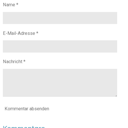
n
n
n
n
Name *
E-Mail-Adresse *
Nachricht *
Kommentar absenden