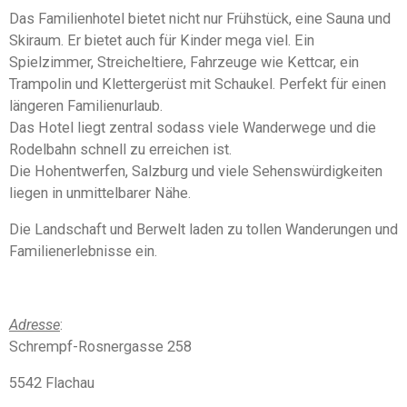
5
n
Das Familienhotel bietet nicht nur Frühstück, eine Sauna und
S
d
Skiraum. Er bietet auch für Kinder mega viel. Ein
e
t
n
Spielzimmer, Streicheltiere, Fahrzeuge wie Kettcar, ein
e
Trampolin und Klettergerüst mit Schaukel. Perfekt für einen
r
längeren Familienurlaub.
n
Das Hotel liegt zentral sodass viele Wanderwege und die
e
Rodelbahn schnell zu erreichen ist.
Die Hohentwerfen, Salzburg und viele Sehenswürdigkeiten
liegen in unmittelbarer Nähe.
Die Landschaft und Berwelt laden zu tollen Wanderungen und
Familienerlebnisse ein.
Adresse
:
Schrempf-Rosnergasse 258
5542 Flachau